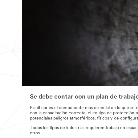
Se debe contar con un plan de trabaj
Planificar es el componente más esencial en lo que se 
con la capacitación correcta, el equipo de protección p
potenciales peligros atmosféricos, físicos y de configur
Todos los tipos de industrias requieren trabajo en espa
otros.