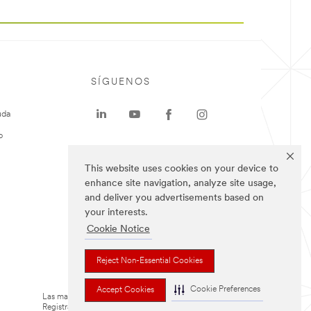
SÍGUENOS
uda
o
This website uses cookies on your device to
enhance site navigation, analyze site usage,
and deliver you advertisements based on
your interests.
Cookie Notice
Reject Non-Essential Cookies
Cookie Preferences
Accept Cookies
Las marcas mencionadas arriba son Marcas
Registradas de 3M.