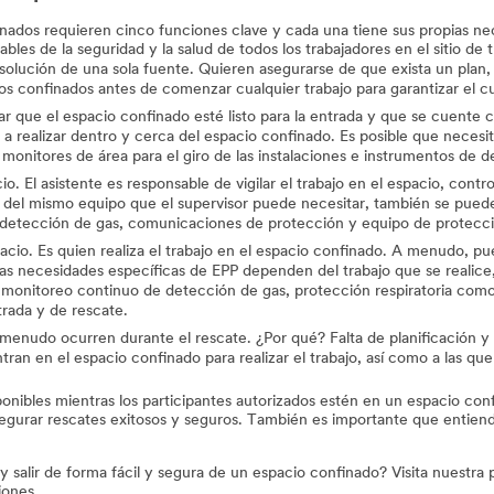
inados requieren cinco funciones clave y cada una tiene sus propias n
bles de la seguridad y la salud de todos los trabajadores en el sitio d
olución de una sola fuente. Quieren asegurarse de que exista un plan
 confinados antes de comenzar cualquier trabajo para garantizar el cu
ar que el espacio confinado esté listo para la entrada y que se cuente
 a realizar dentro y cerca del espacio confinado. Es posible que necesi
monitores de área para el giro de las instalaciones e instrumentos de de
io. El asistente es responsable de vigilar el trabajo en el espacio, contr
más del mismo equipo que el supervisor puede necesitar, también se pue
de detección de gas, comunicaciones de protección y equipo de protecci
espacio. Es quien realiza el trabajo en el espacio confinado. A menudo, 
Las necesidades específicas de EPP dependen del trabajo que se realice,
 monitoreo continuo de detección de gas, protección respiratoria como
rada y de rescate.
enudo ocurren durante el rescate. ¿Por qué? Falta de planificación y 
an en el espacio confinado para realizar el trabajo, así como a las que 
nibles mientras los participantes autorizados estén en un espacio con
segurar rescates exitosos y seguros. También es importante que entien
alir de forma fácil y segura de un espacio confinado? Visita nuestra p
iones.