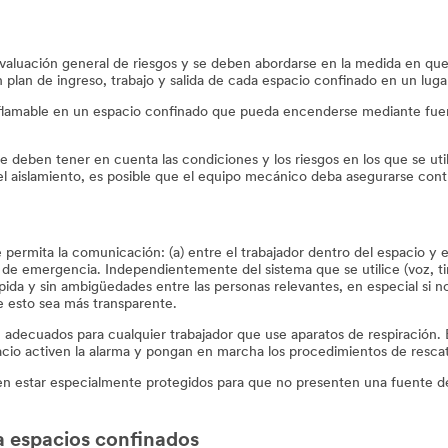
evaluación general de riesgos y se deben abordarse en la medida en qu
 plan de ingreso, trabajo y salida de cada espacio confinado en un lugar
nflamable en un espacio confinado que pueda encenderse mediante fuent
deben tener en cuenta las condiciones y los riesgos en los que se utili
l aislamiento, es posible que el equipo mecánico deba asegurarse contra
mita la comunicación: (a) entre el trabajador dentro del espacio y el a
 de emergencia. Independientemente del sistema que se utilice (voz, tir
da y sin ambigüedades entre las personas relevantes, en especial si n
 esto sea más transparente.
adecuados para cualquier trabajador que use aparatos de respiración. 
cio activen la alarma y pongan en marcha los procedimientos de resc
en estar especialmente protegidos para que no presenten una fuente de
a espacios confinados