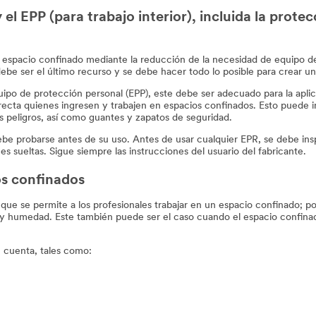
l EPP (para trabajo interior), incluida la protec
n espacio confinado mediante la reducción de la necesidad de equipo de
ebe ser el último recurso y se debe hacer todo lo posible para crear un 
equipo de protección personal (EPP), este debe ser adecuado para la apli
recta quienes ingresen y trabajen en espacios confinados. Esto puede i
s peligros, así como guantes y zapatos de seguridad.
debe probarse antes de su uso. Antes de usar cualquier EPR, se debe in
s sueltas. Sigue siempre las instrucciones del usuario del fabricante.
os confinados
 que se permite a los profesionales trabajar en un espacio confinado; p
a y humedad. Este también puede ser el caso cuando el espacio confin
 cuenta, tales como: