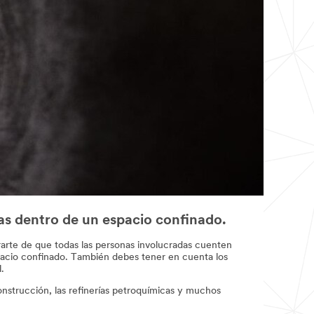
as dentro de un espacio confinado.
rarte de que todas las personas involucradas cuenten
espacio confinado. También debes tener en cuenta los
.
construcción, las refinerías petroquímicas y muchos