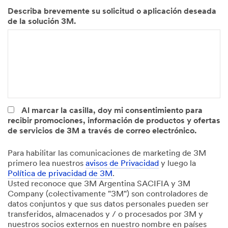
O
u
Describa brevemente su solicitud o aplicación deseada
p
s
de la solución 3M.
c
t
i
r
o
i
n
a
a
(
l
O
)
p
c
i
Al marcar la casilla, doy mi consentimiento para
o
recibir promociones, información de productos y ofertas
n
de servicios de 3M a través de correo electrónico.
a
l
Para habilitar las comunicaciones de marketing de 3M
)
primero lea nuestros
avisos de Privacidad
y luego la
Política de privacidad de 3M
.
Usted reconoce que 3M Argentina SACIFIA y 3M
Company (colectivamente "3M") son controladores de
datos conjuntos y que sus datos personales pueden ser
transferidos, almacenados y / o procesados por 3M y
nuestros socios externos en nuestro nombre en países