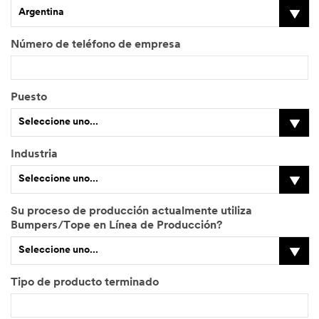
Argentina
Número de teléfono de empresa
Puesto
Seleccione uno...
Industria
O
Seleccione uno...
t
r
o
Su proceso de producción actualmente utiliza
p
O
Bumpers/Tope en Línea de Producción?
u
t
Seleccione uno...
e
r
s
a
t
I
Tipo de producto terminado
o
n
(
d