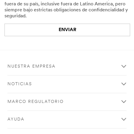
fuera de su país, inclusive fuera de Latino America, pero
siempre bajo estrictas obligaciones de confidencialidad y
seguridad.
ENVIAR
Lo
Gracias!
sentimos,
Tu
ha
solicitud
ocurrido
NUESTRA EMPRESA
ha
un
sido
error
enviada
NOTICIAS
en
con
el
éxito
envío.
MARCO REGULATORIO
Por
favor,
AYUDA
inténtelo
de
nuevo.