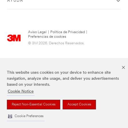
AYUDA
Aviso Legal
|
Política de Privacidad
|
Preferencias de cookies
© 3M 2026. Derechos Reservados.
This website uses cookies on your device to enhance site
navigation, analyze site usage, and deliver you advertisements
based on your interests.
Cookie Notice
Las marcas mencionadas arriba son Marcas Registradas de 3M.
Reject Non-Essential Cookies
Accept Cookies
Cookie Preferences