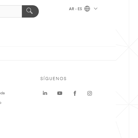
AR - ES
SÍGUENOS
uda
o