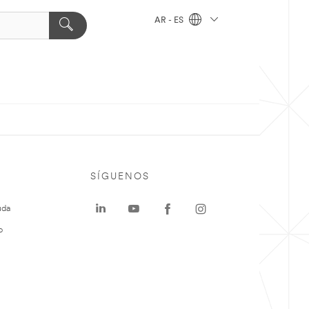
AR - ES
SÍGUENOS
uda
o