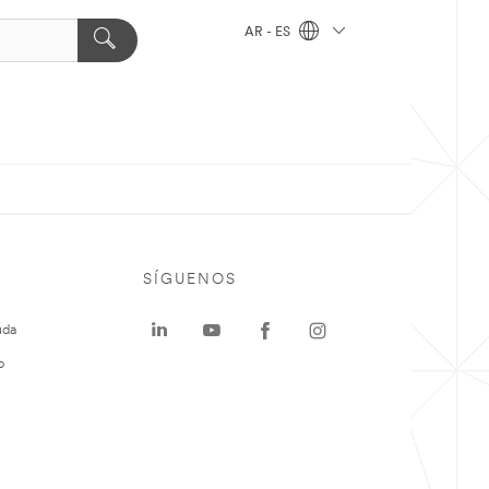
AR - ES
SÍGUENOS
uda
o