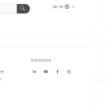
AR - ES
SÍGUENOS
uda
o