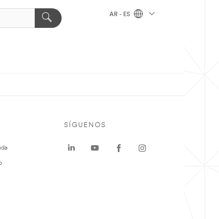
AR - ES
SÍGUENOS
uda
o