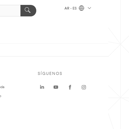
AR - ES
SÍGUENOS
uda
o