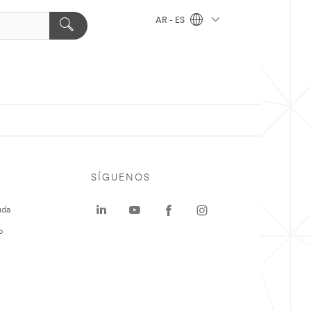
AR - ES
SÍGUENOS
uda
o