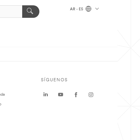
AR - ES
SÍGUENOS
uda
o