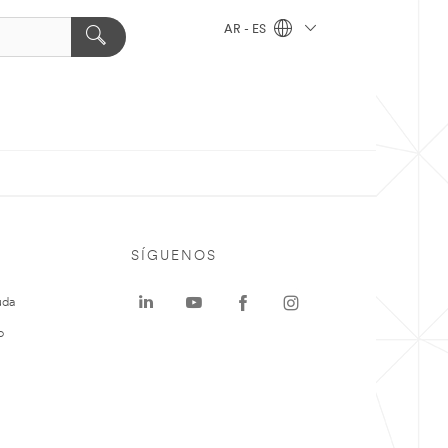
AR - ES
SÍGUENOS
uda
o