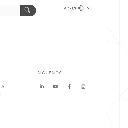
AR - ES
SÍGUENOS
uda
o