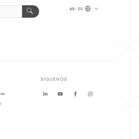
AR - ES
SÍGUENOS
uda
o