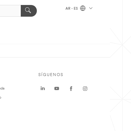
AR - ES
SÍGUENOS
uda
o