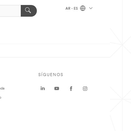
AR - ES
SÍGUENOS
uda
o