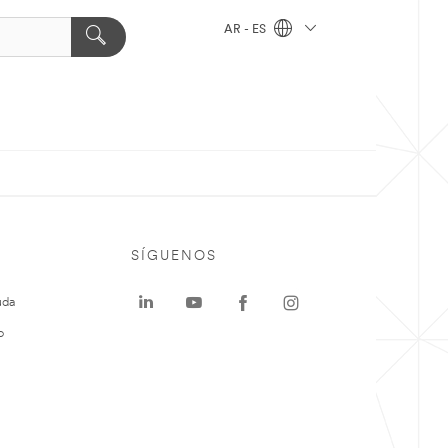
AR - ES
SÍGUENOS
uda
o