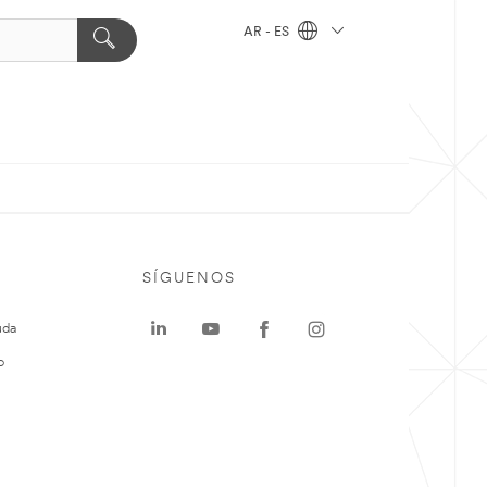
AR - ES
SÍGUENOS
uda
o