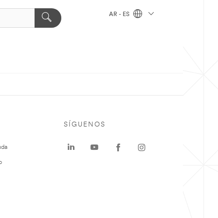
AR - ES
SÍGUENOS
uda
o