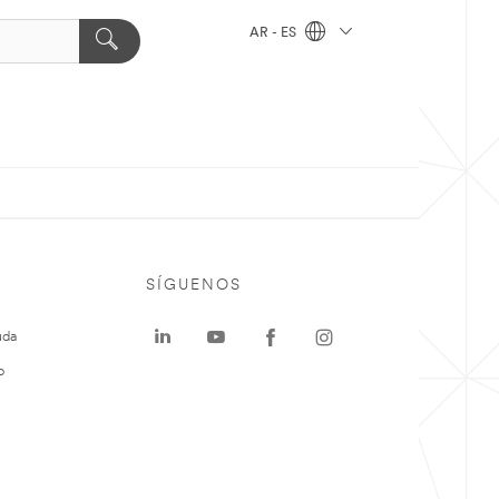
AR - ES
SÍGUENOS
uda
o