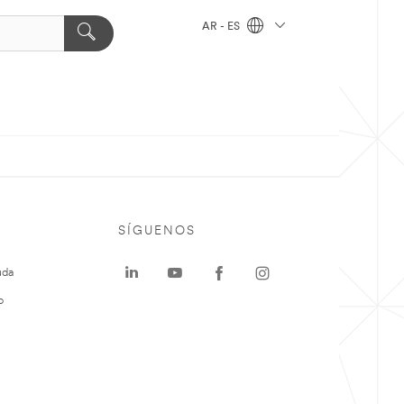
AR - ES
SÍGUENOS
uda
o