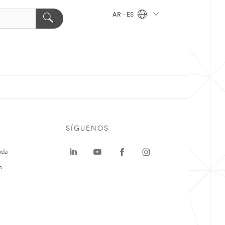
AR - ES
SÍGUENOS
uda
o