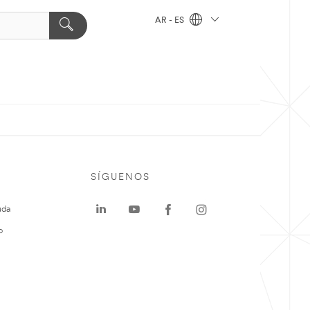
AR - ES
SÍGUENOS
uda
o