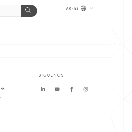
AR - ES
SÍGUENOS
uda
o