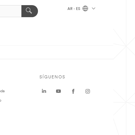
AR - ES
SÍGUENOS
uda
o