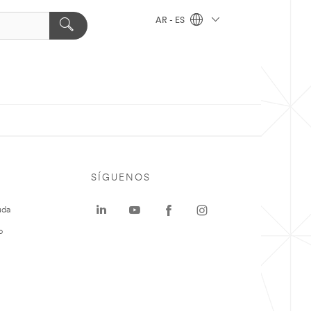
AR - ES
SÍGUENOS
uda
o