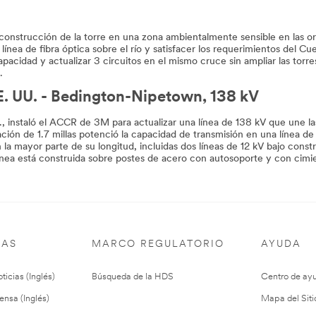
onstrucción de la torre en una zona ambientalmente sensible en las oril
nea de fibra óptica sobre el río y satisfacer los requerimientos del Cue
pacidad y actualizar 3 circuitos en el mismo cruce sin ampliar las torres
.
E. UU. - Bedington-Nipetown, 138 kV
, instaló el ACCR de 3M para actualizar una línea de 138 kV que une l
ización de 1.7 millas potenció la capacidad de transmisión en una línea d
 la mayor parte de su longitud, incluidas dos líneas de 12 kV bajo cons
ínea está construida sobre postes de acero con autosoporte y con cimi
IAS
MARCO REGULATORIO
AYUDA
ticias (Inglés)
Búsqueda de la HDS
Centro de ay
ensa (Inglés)
Mapa del Siti