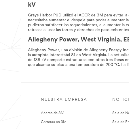
kV
Grays Harbor PUD utilizó el ACCR de 3M para evitar la c
necesitaba aumentar el despeje para poder aumentar la lí
pudieron satisfacer los requerimientos, al aumentar la ca
retrasos al usar las torres y derechos de paso existentes
Allegheny Power, West Virginia, E
Allegheny Power, una división de Allegheny Energy Inc.
la autopista Interestatal 81 en West Virginia. La actual
de 138 kV comparte estructuras con otras tres líneas en
que alcance su pico a una temperatura de 200 °C. La l
NUESTRA EMPRESA
NOTIC
Acerca de 3M
Sala de No
Carreras en 3M
Sala de Pr