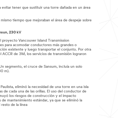
 evitar tener que sustituir una torre dañada en un área
al mismo tiempo que mejoraban el área de despeje sobre
msun, 230 kV
el proyecto Vancouver Island Transmission
randes para acomodar conductores más grandes o
ión existente y luego transportar el conjunto. Por otra
el ACCR de 3M, los servicios de transmisión lograron
. Un segmento, el cruce de Sansum, incluía un solo
30 m).
aulista, eliminó la necesidad de una torre en una isla
 de cada una de las orillas. El uso del conductor de
inuyó los riesgos de construcción y el impacto
os de mantenimiento estándar, ya que se eliminó la
resto de la línea