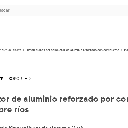
iales de apoyo
Instalaciones del conductor de aluminio reforzado con compuesto
In
SOPORTE
tor de aluminio reforzado por c
re ríos
ada, México – Cruce del río Ensenada, 115 kV.