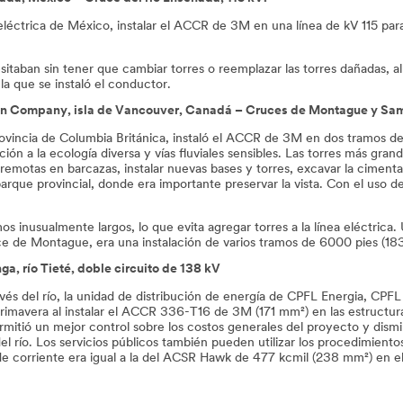
eléctrica de México, instalar el ACCR de 3M en una línea de kV 115 para
taban sin tener que cambiar torres o reemplazar las torres dañadas, 
 la que se instaló el conductor.
ion Company, isla de Vancouver, Canadá – Cruces de Montague y Sa
rovincia de Columbia Británica, instaló el ACCR de 3M en dos tramos d
ción a la ecología diversa y vías fluviales sensibles. Las torres más g
remotas en barcazas, instalar nuevas bases y torres, excavar la cimentac
rque provincial, donde era importante preservar la vista. Con el uso d
os inusualmente largos, lo que evita agregar torres a la línea eléctrica
ce de Montague, era una instalación de varios tramos de 6000 pies (18
ga, río Tieté, doble circuito de 138 kV
és del río, la unidad de distribución de energía de CPFL Energia, CPFL P
imavera al instalar el ACCR 336-T16 de 3M (171 mm²) en las estructuras
ermitió un mejor control sobre los costos generales del proyecto y dism
del río. Los servicios públicos también pueden utilizar los procedimient
e corriente era igual a la del ACSR Hawk de 477 kcmil (238 mm²) en el 