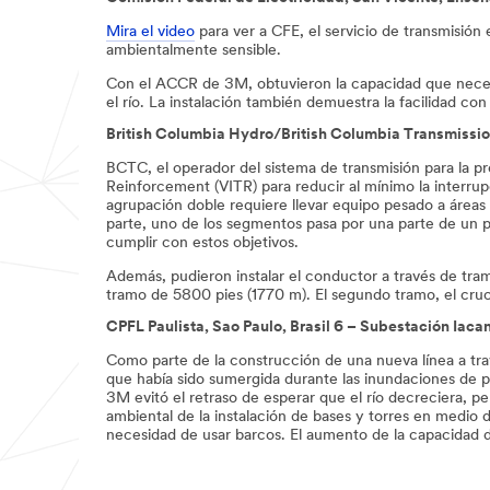
Mira el video
para ver a CFE, el servicio de transmisión 
ambientalmente sensible.
Con el ACCR de 3M, obtuvieron la capacidad que necesi
el río. La instalación también demuestra la facilidad con
British Columbia Hydro/British Columbia Transmiss
BCTC, el operador del sistema de transmisión para la p
Reinforcement (VITR) para reducir al mínimo la interrup
agrupación doble requiere llevar equipo pesado a áreas 
parte, uno de los segmentos pasa por una parte de un pa
cumplir con estos objetivos.
Además, pudieron instalar el conductor a través de tram
tramo de 5800 pies (1770 m). El segundo tramo, el cru
CPFL Paulista, Sao Paulo, Brasil 6 – Subestación Iacan
Como parte de la construcción de una nueva línea a trav
que había sido sumergida durante las inundaciones de pr
3M evitó el retraso de esperar que el río decreciera, p
ambiental de la instalación de bases y torres en medio 
necesidad de usar barcos. El aumento de la capacidad d