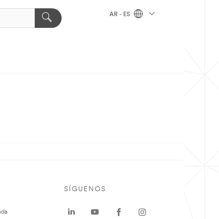
AR - ES
SÍGUENOS
uda