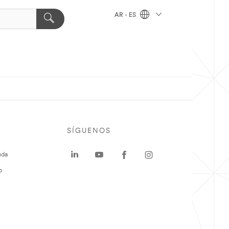
AR - ES
SÍGUENOS
uda
o