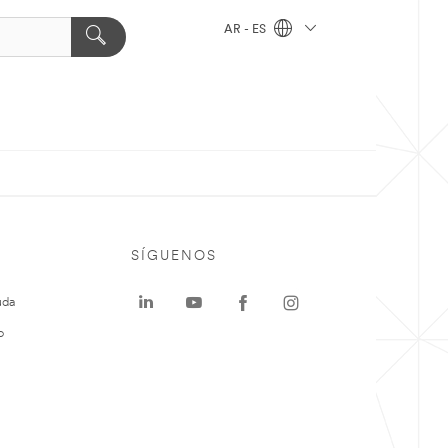
AR - ES
SÍGUENOS
uda
o