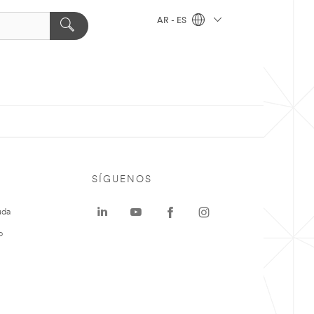
AR - ES
SÍGUENOS
uda
o