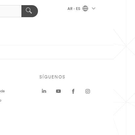
AR - ES
SÍGUENOS
uda
o