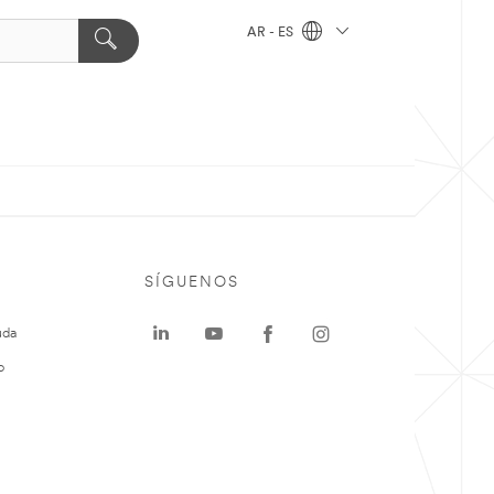
AR - ES
SÍGUENOS
uda
o