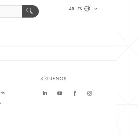
AR - ES
SÍGUENOS
uda
o