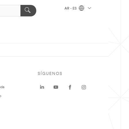
AR - ES
SÍGUENOS
uda
o