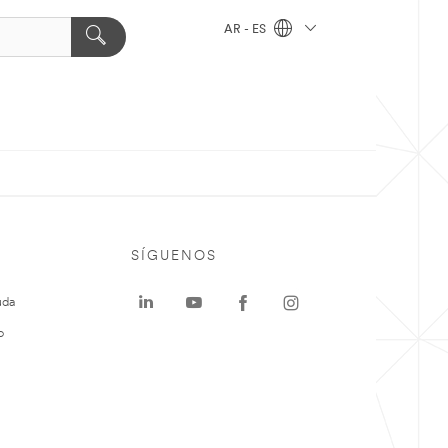
AR - ES
SÍGUENOS
uda
o