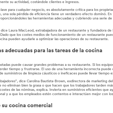
mente su actividad, costándole clientes e ingresos.
ve para cualquier negocio, es absolutamente crítica para los propietar
, una sola pérdida de eficiencia tiene un verdadero efecto dominó. En to
 proporcionándoles las herramientas adecuadas y cubriendo una serie de
 dice Laura MacLeod, extrabajadora de un restaurante y fundadora de F
d. Dado que los costes medios de funcionamiento de un restaurante pue
ocina pueden ayudarle a optimizar las operaciones de su restaurante.
as adecuadas para las tareas de la cocina
tadas puede causar grandes problemas a su restaurante. Si los equipos, 
rder tiempo y frustrarse. El uso de una herramienta incorrecta puede c
de suministros de limpieza cáusticos o ineficaces puede llevar tiempo 
bajadores", dice Carolina Bautista-Brown, exdirectora de marketing del 
 no eliminan bien la grasa o que hacen que los trabajadores tarden más 
costes de las nóminas, explica. Invierta en suministros eficientes que 
al y a que los empleados estén contentos e interactúen mejor con los 
 su cocina comercial