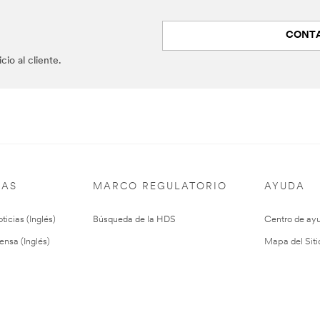
CONTA
io al cliente.
IAS
MARCO REGULATORIO
AYUDA
ticias (Inglés)
Búsqueda de la HDS
Centro de ay
ensa (Inglés)
Mapa del Siti