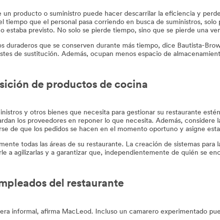
 un producto o suministro puede hacer descarrilar la eficiencia y perd
el tiempo que el personal pasa corriendo en busca de suministros, solo 
estaba previsto. No solo se pierde tiempo, sino que se pierde una vent
tos duraderos que se conserven durante más tiempo, dice Bautista-Brow
costes de sustitución. Además, ocupan menos espacio de almacenamient
osición de productos de cocina
inistros y otros bienes que necesita para gestionar su restaurante est
ardan los proveedores en reponer lo que necesita. Además, considere la 
arse de que los pedidos se hacen en el momento oportuno y asigne esta
ente todas las áreas de su restaurante. La creación de sistemas para la
arle a agilizarlas y a garantizar que, independientemente de quién se en
empleados del restaurante
nera informal, afirma MacLeod. Incluso un camarero experimentado pue