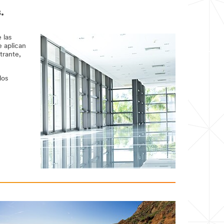
.
 las
e aplican
trante,
los