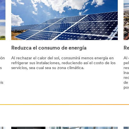
Reduzca el consumo de energía
Re
ión
Al rechazar el calor del sol, consumirá menos energía en
Al 
refrigerar sus instalaciones, reduciendo así el costo de los
pe
s
servicios, sea cual sea su zona climática.
res
ina
re
is
de 
po