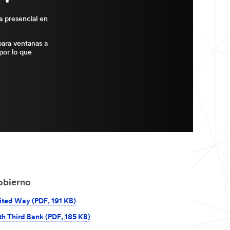
 presencial en
para ventanas a
por lo que
obierno
ited Way (PDF, 191 KB)
fth Third Bank (PDF, 185 KB)