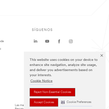
SÍGUENOS
uda
o
This website uses cookies on your device to
enhance site navigation, analyze site usage,
and deliver you advertisements based on
your interests.
Cookie Notice
Reject Non-Essential Cookies
Cookie Preferences
Accept Cookies
Las marcas mencionadas arriba son Marcas
Registradas de 3M.