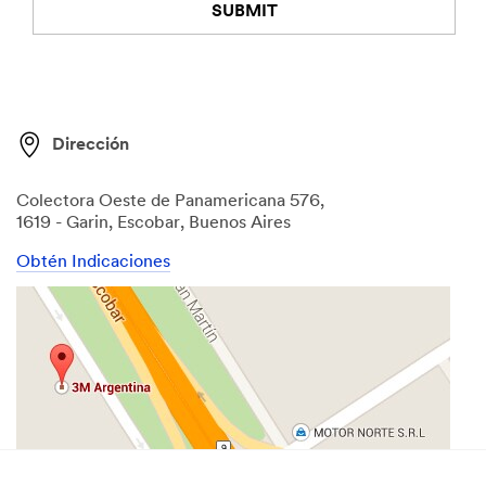
SUBMIT
Our
Thank
apologies...
you!
An
Your
Dirección
error
form
has
was
occurred
submitted
Colectora Oeste de Panamericana 576,
while
successfully
1619 - Garin, Escobar, Buenos Aires
submitting.
Obtén Indicaciones
Please
try
again
later...