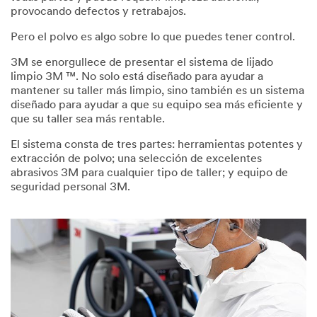
3M™
provocando defectos y retrabajos.
Clean
Pero el polvo es algo sobre lo que puedes tener control.
Sanding
System
3M se enorgullece de presentar el sistema de lijado
limpio 3M ™. No solo está diseñado para ayudar a
mantener su taller más limpio, sino también es un sistema
Seeing
diseñado para ayudar a que su equipo sea más eficiente y
is
que su taller sea más rentable.
believing!
El sistema consta de tres partes: herramientas potentes y
Schedule
extracción de polvo; una selección de excelentes
a
abrasivos 3M para cualquier tipo de taller; y equipo de
call
seguridad personal 3M.
with
your
local
3M
sales
representative
to
learn
about