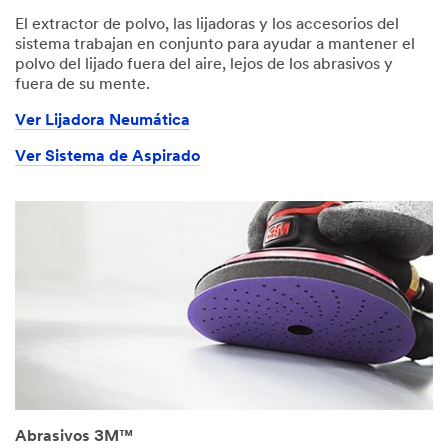
below
and
El extractor de polvo, las lijadoras y los accesorios del
we
sistema trabajan en conjunto para ayudar a mantener el
will
polvo del lijado fuera del aire, lejos de los abrasivos y
contact
fuera de su mente.
you
Ver Lijadora Neumática
shortly.
Ver Sistema de Aspirado
All
fields
are
required
unless
indicated
optional
Email
Address
Abrasivos 3M™