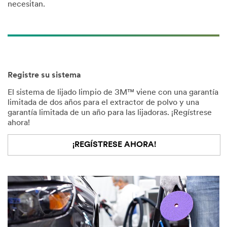
necesitan.
Select One
Addre
ss
Registre su sistema
Address
El sistema de lijado limpio de 3M™ viene con una garantía
limitada de dos años para el extractor de polvo y una
garantía limitada de un año para las lijadoras. ¡Regístrese
City
ahora!
¡REGÍSTRESE AHORA!
Zip/Postal
Code
Industry
Select One