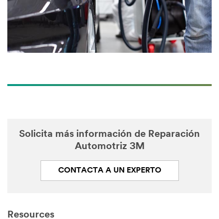
Numb
er of
repair shop
technicians
Select One
Preferr
ed
Contact
Method to
Schedule
Visit:
Solicita más información de Reparación
Automotriz 3M
Select One
CONTACTA A UN EXPERTO
What
type of
dust-control
do you
currently
Resources