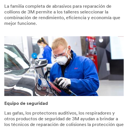
Shop Name
La familia completa de abrasivos para reparación de
collions de 3M permite a los talleres seleccionar la
combinación de rendimiento, eficiencia y economía que
mejor funcione.
First Name
Last Name
Phone
Number
Job Role
Equipo de seguridad
Select One
Las gafas, los protectores auditivos, los respiradores y
Countr
otros productos de seguridad de 3M ayudan a brindar a
y
los técnicos de reparación de colisiones la protección que