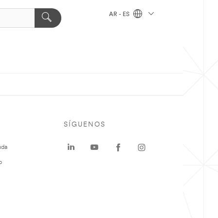
AR - ES
SÍGUENOS
uda
o