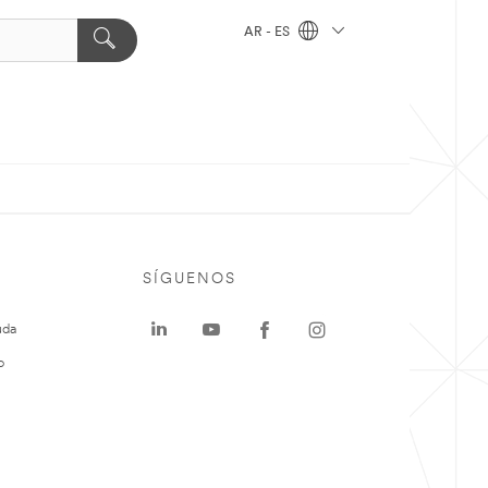
AR - ES
SÍGUENOS
uda
o