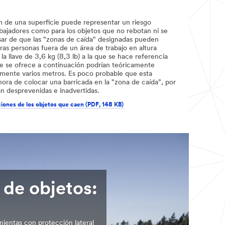
n de una superficie puede representar un riesgo
abajadores como para los objetos que no rebotan ni se
sar de que las "zonas de caída" designadas pueden
ras personas fuera de un área de trabajo en altura
a llave de 3,6 kg (8,3 lb) a la que se hace referencia
que se ofrece a continuación podrían teóricamente
lmente varios metros. Es poco probable que esta
hora de colocar una barricada en la "zona de caída", por
rían desprevenidas e inadvertidas.
ciones de los objetos que caen (PDF, 148 KB)
 de objetos:
amientas con protección lateral