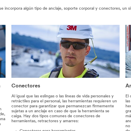
ue incorpora algún tipo de anclaje, soporte corporal y conectores, un 
a
Conectores
An
Al igual que las eslingas o las líneas de vida personales y
El
retráctiles para el personal, las herramientas requieren un
las
conector para garantizar que permanezcan firmemente
he
n
sujetas a un anclaje en caso de que la herramienta se
gr
de,
caiga. Hay dos tipos comunes de conectores de
más
una
herramientas, retractores y amarres:
anc
a
no