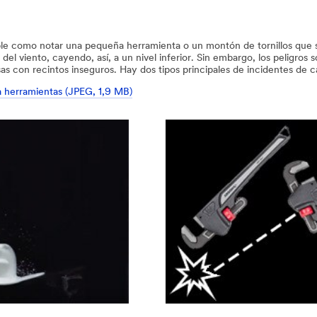
mple como notar una pequeña herramienta o un montón de tornillos que 
 del viento, cayendo, así, a un nivel inferior. Sin embargo, los peligr
as con recintos inseguros. Hay dos tipos principales de incidentes de c
ra herramientas (JPEG, 1,9 MB)