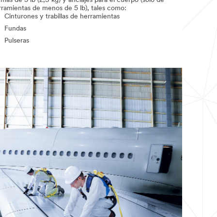
más de 5 lb (2,3 kg) y anclajes para el cuerpo (solo de
rramientas de menos de 5 lb), tales como:
Cinturones y trabillas de herramientas
Fundas
Pulseras