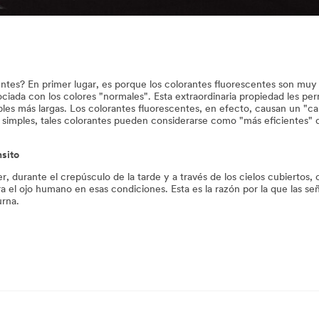
entes? En primer lugar, es porque los colorantes fluorescentes son muy
ada con los colores "normales". Esta extraordinaria propiedad les perm
ibles más largas. Los colorantes fluorescentes, en efecto, causan un "cam
 simples, tales colorantes pueden considerarse como "más eficientes" que
nsito
r, durante el crepúsculo de la tarde y a través de los cielos cubiertos,
a el ojo humano en esas condiciones. Esta es la razón por la que las se
urna.