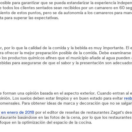
posible para garantizar que se pueda estandarizar la experiencia indep
todos los clientes sentados sean recibidos por un camarero en 60 segu
nto de estos puntos, pero se da autonomía a los camareros para manej
a para superar las expectativas.
, por lo que la calidad de la comida y la bebida es muy importante. El 
ofrecer la mejor preparación posible de la comida. Debe examinarse la
o o los productos químicos afines que el municipio añade al agua pueden a
bebidas para asegurarse de que el sabor y la presentación son adecuado
se forman una opinión basada en el aspecto exterior. Cuando entran al es
inión. Los suelos deben estar limpios y en buen estado para evitar
resb
comensales. Para obtener ideas de marca y decoración que no se salgan
a en enero de 2018
por el editor de reseñas de restaurantes Zagat's de
staurante basándose en las fotos de la cena, por lo que los restaurante
foque en la optimización del espacio de la cocina.