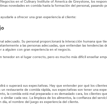
Negocios en el Culinary Institute of America de Greystone, los respon
ltimas novedades en comida hasta la formación del personal, pasando po
yudarle a ofrecer una gran experiencia al cliente:
jo
onal adecuado. Su personal proporcionará la interacción humana que tien
stantemente a las personas adecuadas, que entiendan las tendencias de
er a alguien con gran experiencia en el negocio.
n tenedor en el lugar correcto, pero es mucho más difícil enseñar empa
lirá o superará sus expectativas. Hay que entender por qué los cliente
n un restaurante de comida rápida, sus expectativas son tener una expe
 lento, la comida está mal preparada o es demasiado cara, los clientes 
 similar cada vez. La limpieza de los alimentos, la confianza del servici
 día, el nombre del juego es experiencia del cliente.